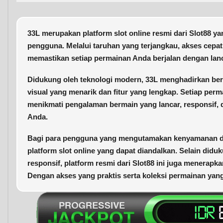
33L
merupakan platform slot online resmi dari Slot88
pengguna. Melalui taruhan yang terjangkau, akses cepat, 
memastikan setiap permainan Anda berjalan dengan la
Didukung oleh teknologi modern, 33L menghadirkan ber
visual yang menarik dan fitur yang lengkap. Setiap per
menikmati pengalaman bermain yang lancar, responsif, 
Anda.
Bagi para pengguna yang mengutamakan kenyamanan da
platform slot online yang dapat diandalkan. Selain did
responsif, platform resmi dari Slot88 ini juga menerapka
Dengan akses yang praktis serta koleksi permainan yang